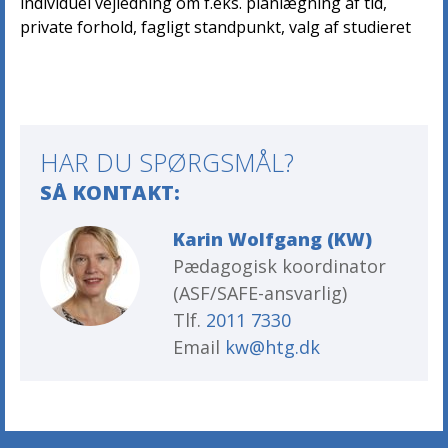
individuel vejledning om f.eks. planlægning af tid,
private forhold, fagligt standpunkt, valg af studieret
HAR DU SPØRGSMÅL?
SÅ KONTAKT:
Karin Wolfgang (KW)
Pædagogisk koordinator
(ASF/SAFE-ansvarlig)
Tlf.
2011 7330
Email
kw@htg.dk