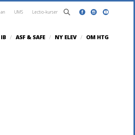
lan
UMS
Lectio-kurser
IB
ASF & SAFE
NY ELEV
OM HTG