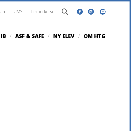
lan
UMS
Lectio-kurser
IB
ASF & SAFE
NY ELEV
OM HTG