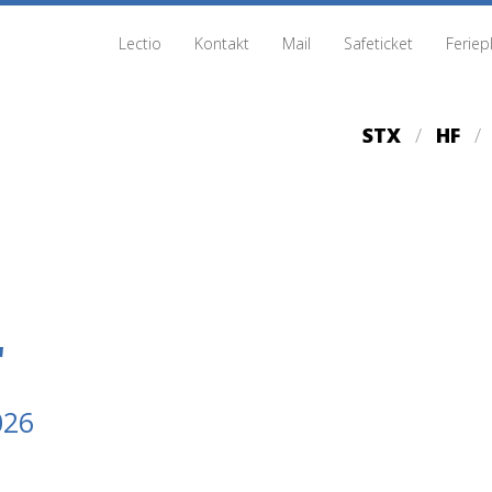
Lectio
Kontakt
Mail
Safeticket
Feriep
STX
HF
r
026