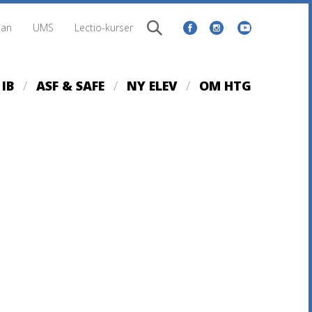
lan
UMS
Lectio-kurser
IB
ASF & SAFE
NY ELEV
OM HTG