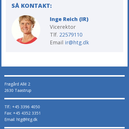
SÅ KONTAKT:
Inge Reich (IR)
Vicerektor
Tlf.
22579110
Email
ir@htg.dk
Frøgård Allé 2
2630 Taastrup
Tlf.: +45 3396 4050
Fax: +45 4352 3351
Email: htg@htg.dk