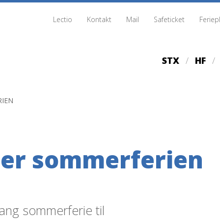
Lectio
Kontakt
Mail
Safeticket
Feriep
STX
HF
RIEN
fter sommerferien
lang sommerferie til