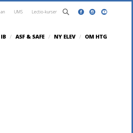
lan
UMS
Lectio-kurser
IB
ASF & SAFE
NY ELEV
OM HTG