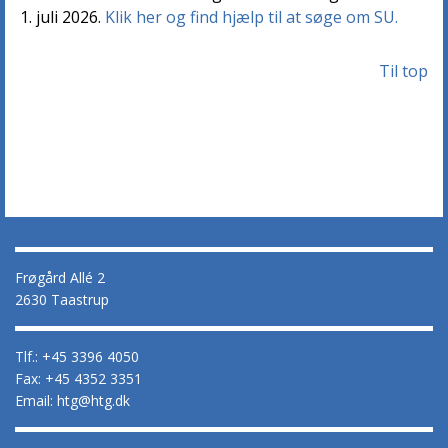
1. juli 2026.
Klik her og find hjælp til at søge om SU.
Til top
Frøgård Allé 2
2630 Taastrup
Tlf.: +45 3396 4050
Fax: +45 4352 3351
Email: htg@htg.dk