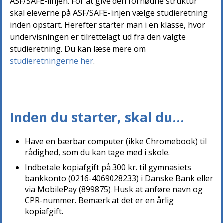
ASF/SAFE-linjen. For at give den fornødne struktur
skal eleverne på ASF/SAFE-linjen vælge studieretning
inden opstart. Herefter starter man i en klasse, hvor
undervisningen er tilrettelagt ud fra den valgte
studieretning. Du kan læse mere om
studieretningerne her
.
Inden du starter, skal du…
Have en bærbar computer (ikke Chromebook) til
rådighed, som du kan tage med i skole.
Indbetale kopiafgift på 300 kr. til gymnasiets
bankkonto (0216-4069028233) i Danske Bank eller
via MobilePay (899875). Husk at anføre navn og
CPR-nummer. Bemærk at det er en årlig
kopiafgift.